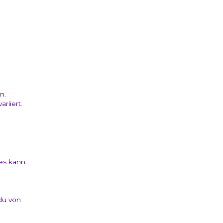
n.
riiert.
ies kann
du von