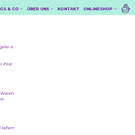
GS & CO
ÜBER UNS
KONTAKT
ONLINESHOP
elei e.
r ihrer
n Waren
ne
liefern