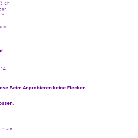
ßlich
der
 in
oder
ar
 14
iese Beim Anprobieren keine Flecken
ossen.
 an uns