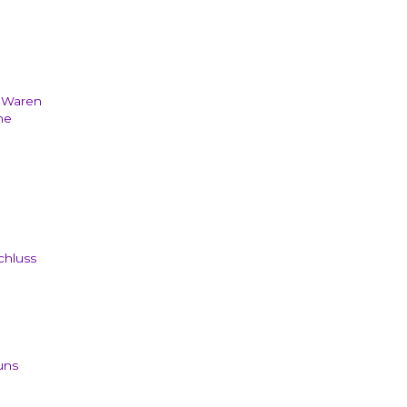
n Waren
ne
chluss
uns