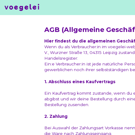
Skip
to
content
AGB (Allgemeine Geschä
Hier findest du die allgemeinen Geschä
Wenn du als Verbraucher:in im voegelei-web
V., Wurzner Straße 13, 04315 Leipzig zustand
Handelsregister:
Ein:e Verbraucher:in ist jede natürliche Pe
gewerblichen noch ihrer selbstständigen be
1. Abschluss eines Kaufvertrags
Ein Kaufvertrag kommt zustande, wenn du ei
abgibst und wir deine Bestellung durch ein
Bestellung zusenden.
2. Zahlung
Bei Auswahl der Zahlungsart Vorkasse nenne
die Ware nach Zahlungseingang.