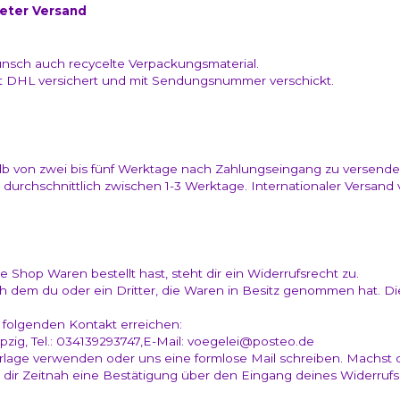
reter Versand
nsch auch recycelte Verpackungsmaterial.
t DHL versichert und mit Sendungsnummer verschickt.
b von zwei bis fünf Werktage nach Zahlungseingang zu versende
urchschnittlich zwischen 1-3 Werktage. Internationaler Versand va
 Shop Waren bestellt hast, steht dir ein Widerrufsrecht zu.
h dem du oder ein Dritter, die Waren in Besitz genommen hat. D
 folgenden Kontakt erreichen:
ipzig, Tel.: 034139293747,E-Mail: voegelei@posteo.de
rlage verwenden oder uns eine formlose Mail schreiben. Machst 
 dir Zeitnah eine Bestätigung über den Eingang deines Widerrufs