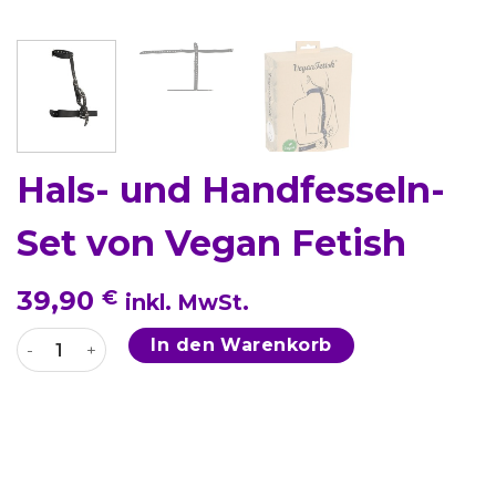
Hals- und Handfesseln-
Set von Vegan Fetish
39,90
€
inkl. MwSt.
Hals- und Handfesseln-Set von Vegan Fetish Menge
In den Warenkorb