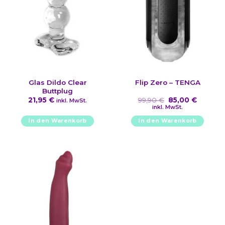
Glas Dildo Clear
Flip Zero – TENGA
Buttplug
Ursprünglicher
Aktuell
21,95
€
99,90
€
85,00
€
inkl. MwSt.
Preis
Preis
inkl. MwSt.
war:
ist:
99,90 €
85,00 €
In den Warenkorb
In den Warenkorb