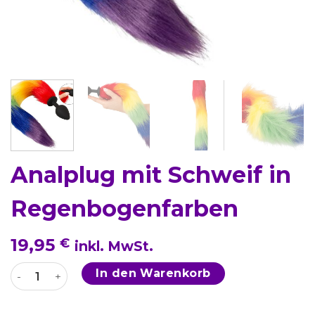
Analplug mit Schweif in
Regenbogenfarben
19,95
€
inkl. MwSt.
Analplug mit Schweif in Regenbogenfarben Menge
In den Warenkorb