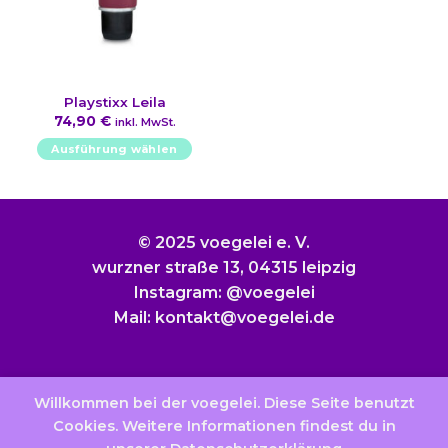
Playstixx Leila
74,90
€
inkl. MwSt.
Ausführung wählen
Dieses
Produkt
weist
mehrere
© 2025 voegelei e. V.
Varianten
wurzner straße 13, 04315 leipzig
auf.
Instagram: @voegelei
Die
Mail: kontakt@voegelei.de
Optionen
können
auf
der
Produktseite
Willkommen bei der voegelei. Diese Seite benutzt
Kontakt
Impressum
Jobs
Presse
AGB
gewählt
Cookies. Weitere Informationen findest du in
Datenschutzerklärung
Widerrufsbelehrung
werden