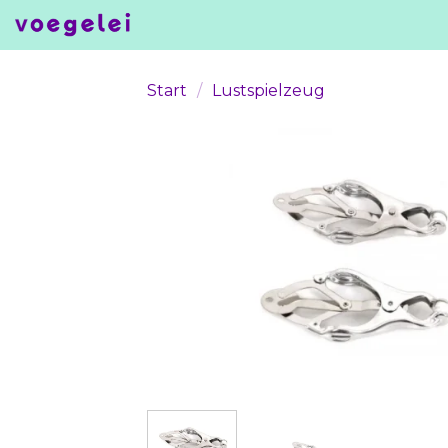
Skip
to
content
Start
/
Lustspielzeug