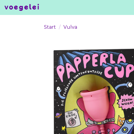
Skip
to
content
Start
/
Vulva