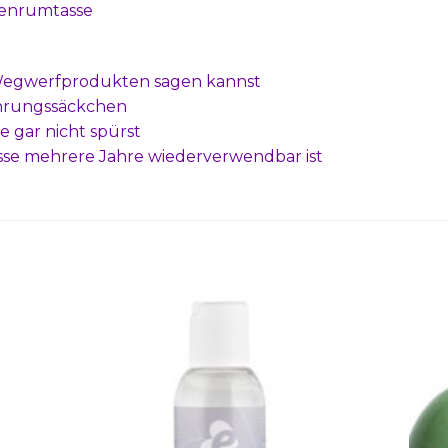
ntenrumtasse
u Wegwerfprodukten sagen kannst
hrungssäckchen
ie gar nicht spürst
asse mehrere Jahre wiederverwendbar ist