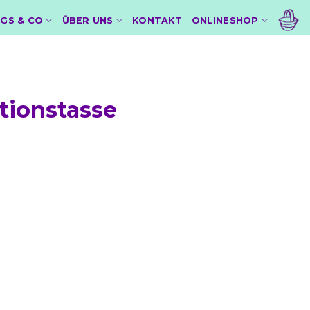
GS & CO
ÜBER UNS
KONTAKT
ONLINESHOP
tionstasse