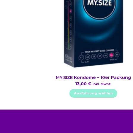
MY.SIZE Kondome – 10er Packung
13,00
€
inkl. MwSt.
Ausführung wählen
Dieses
Produkt
weist
mehrere
Varianten