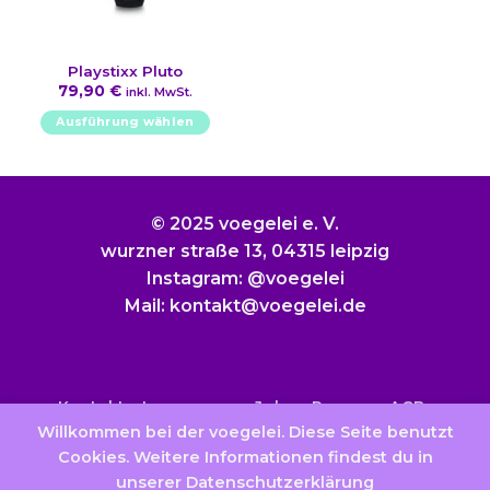
Produktseite
gewählt
werden
Playstixx Pluto
79,90
€
inkl. MwSt.
Ausführung wählen
Dieses
Produkt
weist
mehrere
© 2025 voegelei e. V.
Varianten
wurzner straße 13, 04315 leipzig
auf.
Instagram: @voegelei
Die
Mail: kontakt@voegelei.de
Optionen
können
auf
der
Produktseite
Kontakt
Impressum
Jobs
Presse
AGB
gewählt
Willkommen bei der voegelei. Diese Seite benutzt
Datenschutzerklärung
Widerrufsbelehrung
werden
Cookies. Weitere Informationen findest du in
unserer Datenschutzerklärung