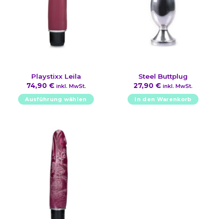
Playstixx Leila
Steel Buttplug
74,90
€
27,90
€
inkl. MwSt.
inkl. MwSt.
Ausführung wählen
In den Warenkorb
Dieses
Produkt
weist
mehrere
Varianten
auf.
Die
Optionen
können
auf
der