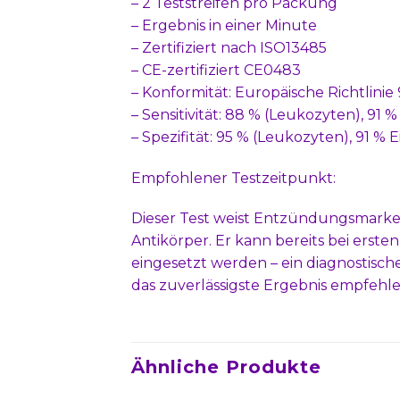
– 2 Teststreifen pro Packung
– Ergebnis in einer Minute
– Zertifiziert nach ISO13485
– CE-zertifiziert CE0483
– Konformität: Europäische Richtlinie
– Sensitivität: 88 % (Leukozyten), 91 % 
– Spezifität: 95 % (Leukozyten), 91 % Ei
Empfohlener Testzeitpunkt:
Dieser Test weist Entzündungsmarker
Antikörper. Er kann bereits bei ers
eingesetzt werden – ein diagnostische
das zuverlässigste Ergebnis empfehl
Ähnliche Produkte