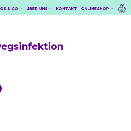
GS & CO
ÜBER UNS
KONTAKT
ONLINESHOP
egsinfektion
rgetest Menge