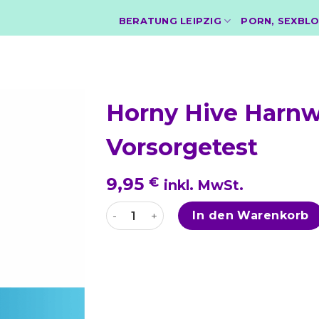
BERATUNG LEIPZIG
PORN, SEXBLO
Horny Hive Harnw
Vorsorgetest
9,95
€
inkl. MwSt.
Horny Hive Harnwegsinfektion Vorso
In den Warenkorb