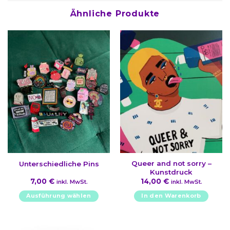
Ähnliche Produkte
Queer and not sorry –
Unterschiedliche Pins
Kunstdruck
7,00
€
14,00
€
inkl. MwSt.
inkl. MwSt.
Ausführung wählen
In den Warenkorb
Dieses
Produkt
weist