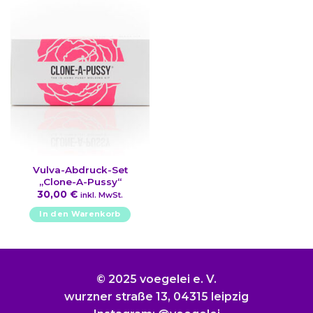
mehrere
Varianten
auf.
Die
Optionen
können
auf
der
Produktseite
gewählt
werden
Vulva-Abdruck-Set
„Clone-A-Pussy“
30,00
€
inkl. MwSt.
In den Warenkorb
© 2025 voegelei e. V.
wurzner straße 13, 04315 leipzig