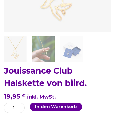
Jouissance Club
Halskette von biird.
19,95
€
inkl. MwSt.
Jouissance Club Halskette von biird. Menge
In den Warenkorb