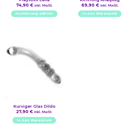
74,90
€
69,90
€
inkl. MwSt.
inkl. MwSt.
Ausführung wählen
In den Warenkorb
Dieses
Produkt
weist
mehrere
Varianten
auf.
Die
Optionen
können
auf
der
Produktseite
gewählt
werden
Kurviger Glas Dildo
27,90
€
inkl. MwSt.
In den Warenkorb