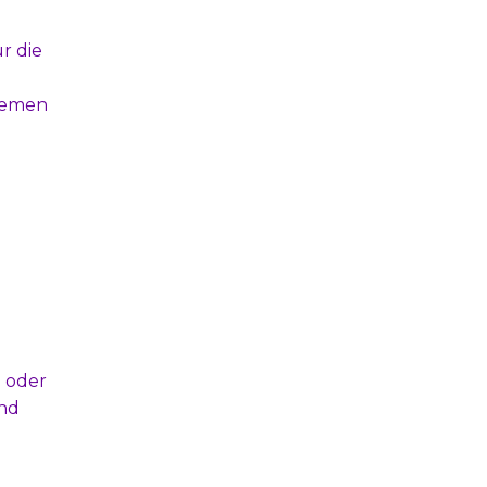
r die
Riemen
e
oder
und