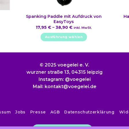
Spanking Paddle mit Aufdruck von
l
Ha
EasyToys
17,95
€
–
38,90
€
inkl. MwSt.
Ausführung wählen
Dieses
Produkt
weist
mehrere
© 2025 voegelei e. V.
Varianten
wurzner straße 13, 04315 leipzig
auf.
Instagram: @voegelei
Die
Mail: kontakt@voegelei.de
Optionen
können
auf
der
ssum
Jobs
Presse
AGB
Datenschutzerklärung
Wid
Produktseite
gewählt