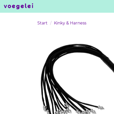
Skip
to
content
Start
/
Kinky & Harness