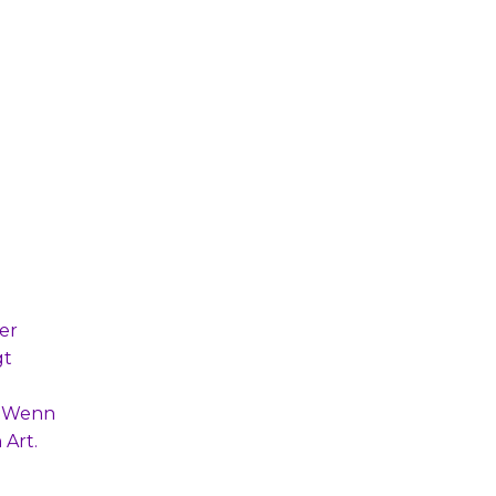
er
gt
n. Wenn
Art.