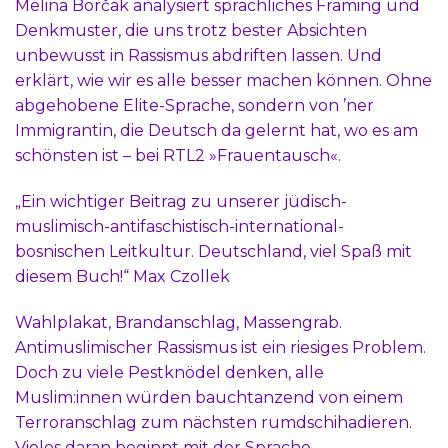
Melina Borčak analysiert sprachliches Framing und
Denkmuster, die uns trotz bester Absichten
unbewusst in Rassismus abdriften lassen. Und
erklärt, wie wir es alle besser machen können. Ohne
abgehobene Elite-Sprache, sondern von ’ner
Immigrantin, die Deutsch da gelernt hat, wo es am
schönsten ist – bei RTL2 »Frauentausch«.
„Ein wichtiger Beitrag zu unserer jüdisch-
muslimisch-antifaschistisch-international-
bosnischen Leitkultur. Deutschland, viel Spaß mit
diesem Buch!“ Max Czollek
Wahlplakat, Brandanschlag, Massengrab.
Antimuslimischer Rassismus ist ein riesiges Problem.
Doch zu viele Pestknödel denken, alle
Muslim:innen würden bauchtanzend von einem
Terroranschlag zum nächsten rumdschihadieren.
Vieles daran beginnt mit der Sprache.