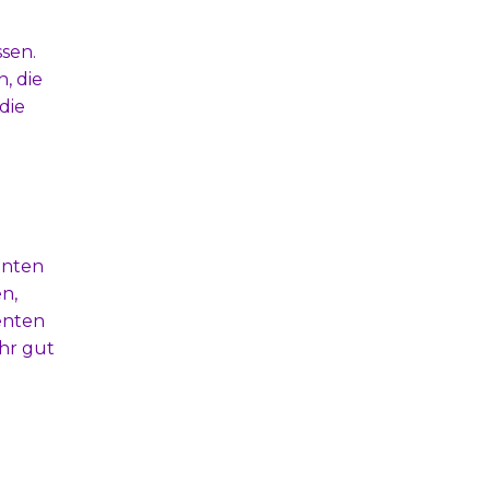
sen.
, die
die
enten
n,
enten
hr gut