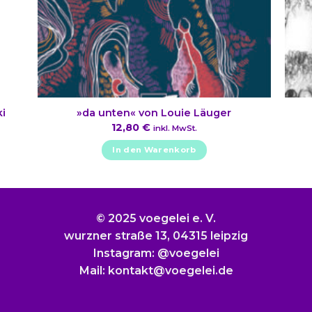
i
»da unten« von Louie Läuger
12,80
€
inkl. MwSt.
In den Warenkorb
© 2025 voegelei e. V.
wurzner straße 13, 04315 leipzig
Instagram: @voegelei
Mail: kontakt@voegelei.de