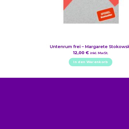
Untenrum frei – Margarete Stokowsk
12,00
€
inkl. MwSt.
In den Warenkorb