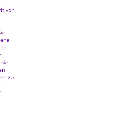
adt von
r
ie
gene
ich
r
 sie
en
ken zu
r