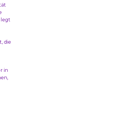
tät
e
 legt
, die
r in
hen,