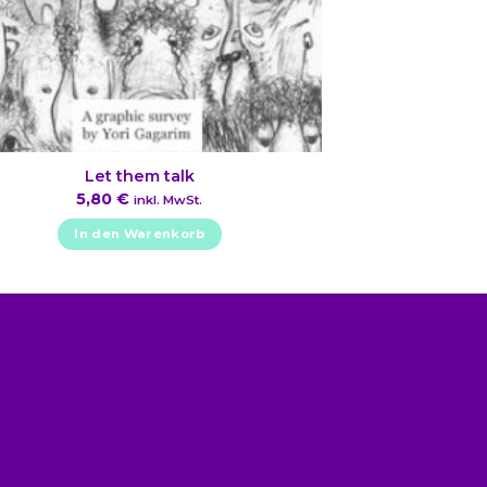
Let them talk
5,80
€
inkl. MwSt.
In den Warenkorb