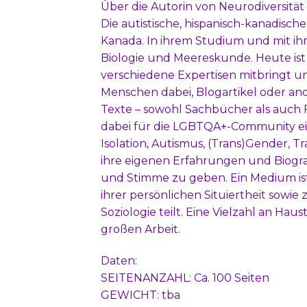
Über die Autorin von Neurodiversitä
Die autistische, hispanisch-kanadisch
Kanada. In ihrem Studium und mit ihre
Biologie und Meereskunde. Heute ist si
verschiedene Expertisen mitbringt un
Menschen dabei, Blogartikel oder and
Texte – sowohl Sachbücher als auch Fik
dabei für die LGBTQA+-Community ei
Isolation, Autismus, (Trans)Gender, Tr
ihre eigenen Erfahrungen und Biogr
und Stimme zu geben. Ein Medium ist
ihrer persönlichen Situiertheit sowi
Soziologie teilt. Eine Vielzahl an Haus
großen Arbeit.
Daten:
SEITENANZAHL: Ca. 100 Seiten
GEWICHT: tba