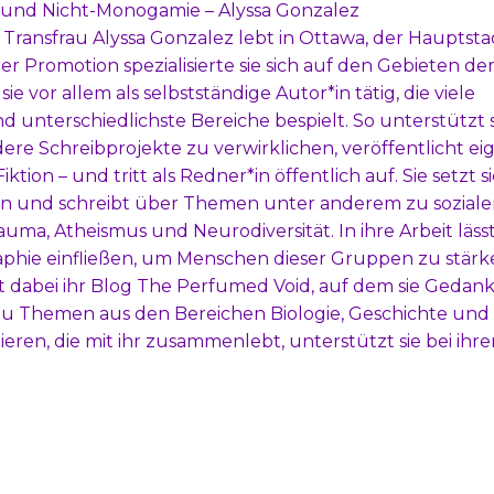
t und Nicht-Monogamie – Alyssa Gonzalez
e Transfrau Alyssa Gonzalez lebt in Ottawa, der Hauptst
r Promotion spezialisierte sie sich auf den Gebieten de
e vor allem als selbstständige Autor*in tätig, die viele
d unterschiedlichste Bereiche bespielt. So unterstützt s
ere Schreibprojekte zu verwirklichen, veröffentlicht ei
tion – und tritt als Redner*in öffentlich auf. Sie setzt s
n und schreibt über Themen unter anderem zu soziale
auma, Atheismus und Neurodiversität. In ihre Arbeit lässt
aphie einfließen, um Menschen dieser Gruppen zu stärk
 dabei ihr Blog The Perfumed Void, auf dem sie Gedan
e zu Themen aus den Bereichen Biologie, Geschichte und
tieren, die mit ihr zusammenlebt, unterstützt sie bei ihre