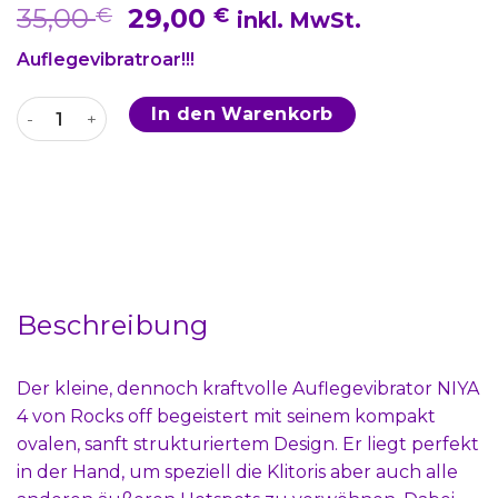
Ursprünglicher
Aktueller
35,00
29,00
€
€
inkl. MwSt.
Preis
Preis
Auflegevibratroar!!!
war:
ist:
35,00 €
29,00 €.
NIYA 4 Menge
In den Warenkorb
Beschreibung
Der kleine, dennoch kraftvolle Auflegevibrator NIYA
4 von Rocks off begeistert mit seinem kompakt
ovalen, sanft strukturiertem Design. Er liegt perfekt
in der Hand, um speziell die Klitoris aber auch alle