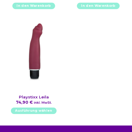
war:
ist:
159,90 €
120,00 €.
In den Warenkorb
In den Warenkorb
Playstixx Leila
74,90
€
inkl. MwSt.
Ausführung wählen
Dieses
Produkt
weist