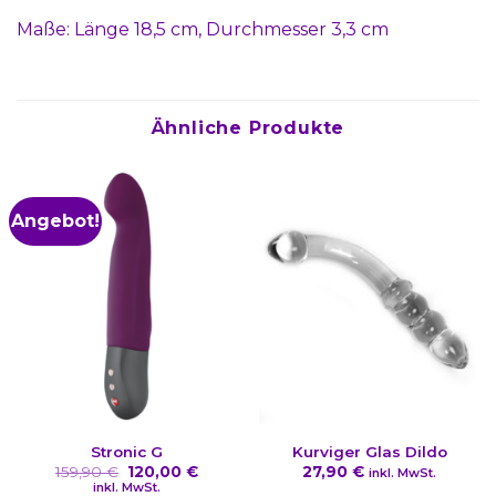
Maße: Länge 18,5 cm, Durchmesser 3,3 cm
Ähnliche Produkte
Angebot!
Stronic G
Kurviger Glas Dildo
Ursprünglicher
Aktueller
159,90
€
120,00
€
27,90
€
inkl. MwSt.
Preis
Preis
inkl. MwSt.