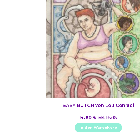
BABY BUTCH von Lou Conradi
14,80
€
inkl. MwSt.
In den Warenkorb