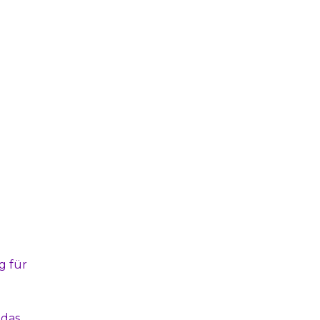
g für
 das