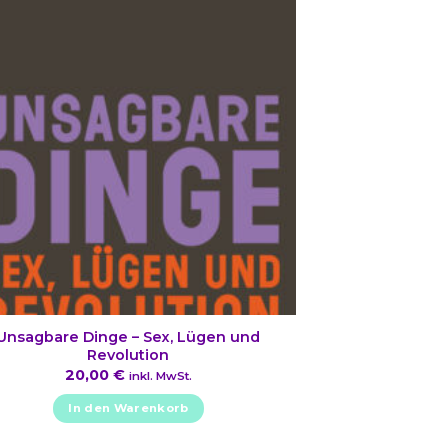
Unsagbare Dinge – Sex, Lügen und
Revolution
20,00
€
inkl. MwSt.
In den Warenkorb