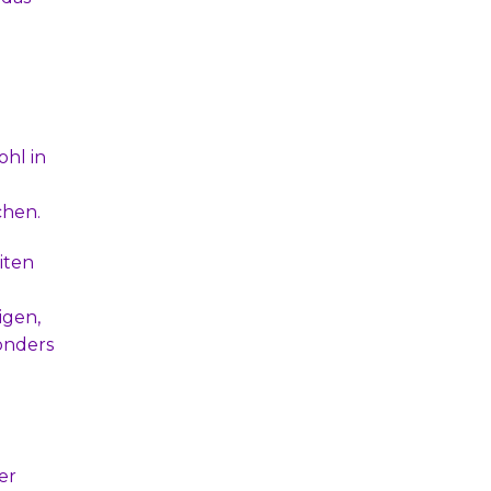
ohl in
chen.
iten
igen,
onders
er