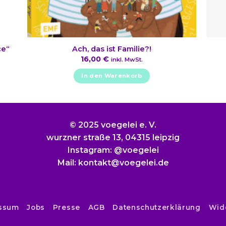
ce“
Ach, das ist Familie?!
16,00
€
inkl. MwSt.
In den Warenkorb
© 2025 voegelei e. V.
wurzner straße 13, 04315 leipzig
Instagram: @voegelei
Mail: kontakt@voegelei.de
ssum
Jobs
Presse
AGB
Datenschutzerklärung
Wid