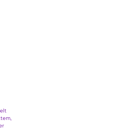
elt
ttem,
er