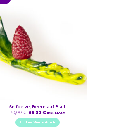
Selfdelve, Beere auf Blatt
Ursprünglicher
Aktueller
70,00
€
65,00
€
inkl. MwSt.
Preis
Preis
war:
ist:
In den Warenkorb
70,00 €
65,00 €.