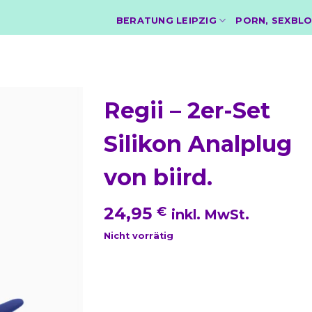
BERATUNG LEIPZIG
PORN, SEXBLO
Regii – 2er-Set
Silikon Analplug
von biird.
24,95
€
inkl. MwSt.
Nicht vorrätig