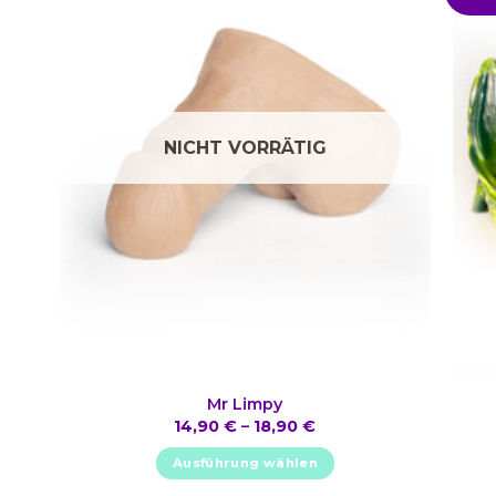
NICHT VORRÄTIG
Mr Limpy
14,90
€
–
18,90
€
Ausführung wählen
Dieses