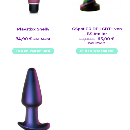
GSpot PRIDE LGBT+ von
Playstixx Shelly
BS Atelier
Ursprünglicher
Aktuell
74,90
€
78,00
€
63,00
€
inkl. MwSt.
Preis
Preis
inkl. MwSt.
war:
ist:
78,00 €
63,00 €
In den Warenkorb
In den Warenkorb