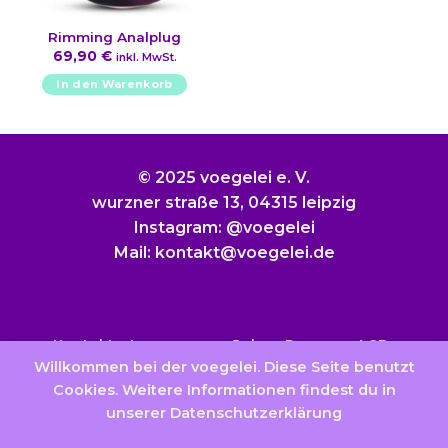
Rimming Analplug
69,90
€
inkl. MwSt.
In den Warenkorb
© 2025 voegelei e. V.
wurzner straße 13, 04315 leipzig
Instagram: @voegelei
Mail: kontakt@voegelei.de
Kontakt
Impressum
Jobs
Presse
AGB
Willkommen bei der voegelei. Diese Seite benutzt
Datenschutzerklärung
Widerrufsbelehrung
Cookies. Weitere Informationen findest du in
unserer Datenschutzerklärung
Vertrag widerrufen