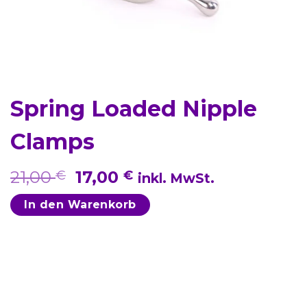
Spring Loaded Nipple
Clamps
Ursprünglicher
Aktueller
21,00
17,00
€
€
inkl. MwSt.
Preis
Preis
In den Warenkorb
war:
ist:
21,00 €
17,00 €.