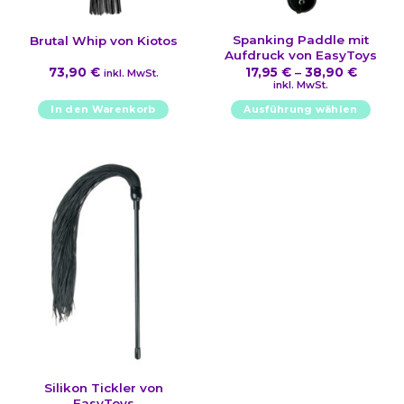
Spanking Paddle mit
Brutal Whip von Kiotos
Aufdruck von EasyToys
73,90
€
17,95
€
–
38,90
€
inkl. MwSt.
inkl. MwSt.
In den Warenkorb
Ausführung wählen
Dieses
Produkt
weist
mehrere
Varianten
auf.
Die
Optionen
können
auf
der
Produktseite
gewählt
werden
Silikon Tickler von
EasyToys