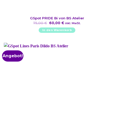
GSpot PRIDE Bi von BS Atelier
Ursprünglicher
Aktueller
75,00
€
60,00
€
inkl. MwSt.
Preis
Preis
war:
ist:
In den Warenkorb
75,00 €
60,00 €.
Angebot!