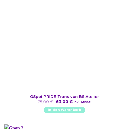
GSpot PRIDE Trans von BS Atelier
Ursprünglicher
Aktueller
75,00
€
63,00
€
inkl. MwSt.
Preis
Preis
war:
ist:
In den Warenkorb
75,00 €
63,00 €.