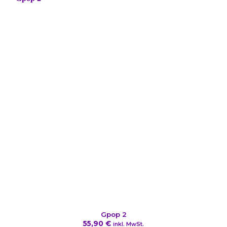
Gpop 2
55,90
€
inkl. MwSt.