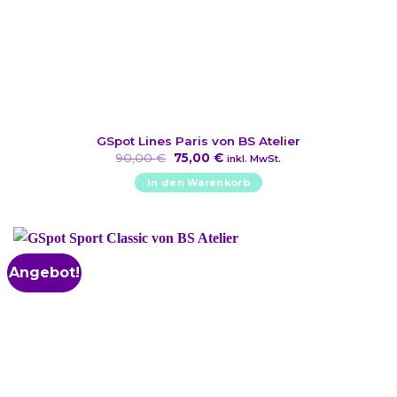
GSpot Lines Paris von BS Atelier
Ursprünglicher
Aktueller
90,00
€
75,00
€
inkl. MwSt.
Preis
Preis
war:
ist:
In den Warenkorb
90,00 €
75,00 €.
Angebot!