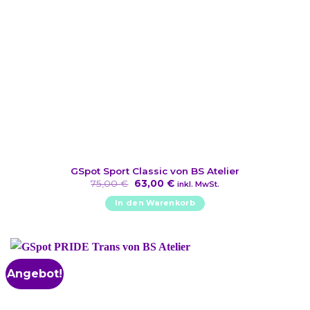
GSpot Sport Classic von BS Atelier
Ursprünglicher
Aktueller
75,00
€
63,00
€
inkl. MwSt.
Preis
Preis
war:
ist:
In den Warenkorb
75,00 €
63,00 €.
Angebot!