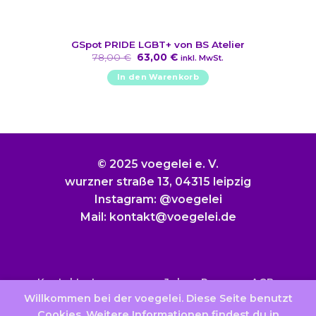
GSpot PRIDE LGBT+ von BS Atelier
Ursprünglicher
Aktueller
78,00
€
63,00
€
inkl. MwSt.
Preis
Preis
war:
ist:
In den Warenkorb
78,00 €
63,00 €.
© 2025 voegelei e. V.
wurzner straße 13, 04315 leipzig
Instagram: @voegelei
Mail: kontakt@voegelei.de
Kontakt
Impressum
Jobs
Presse
AGB
Willkommen bei der voegelei. Diese Seite benutzt
Datenschutzerklärung
Widerrufsbelehrung
Cookies. Weitere Informationen findest du in