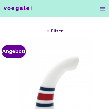
Skip
to
content
≡ Filter
Angebot!