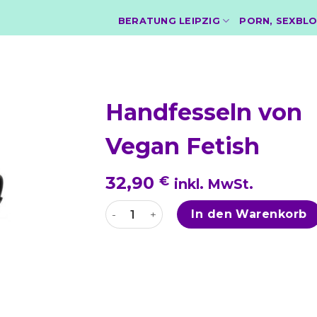
BERATUNG LEIPZIG
PORN, SEXBLO
Handfesseln von
Vegan Fetish
32,90
€
inkl. MwSt.
Handfesseln von Vegan Fetish Menge
In den Warenkorb