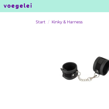
Skip
to
content
Start
/
Kinky & Harness