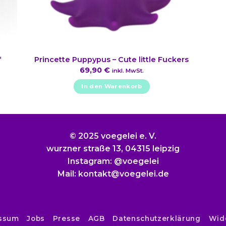
“
Princette Puppypus – Cute little Fuckers
69,90
€
inkl. MwSt.
In den Warenkorb
© 2025 voegelei e. V.
wurzner straße 13, 04315 leipzig
Instagram: @voegelei
Mail: kontakt@voegelei.de
ssum
Jobs
Presse
AGB
Datenschutzerklärung
Wid