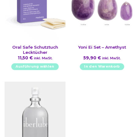
Oral Safe Schutztuch
Yoni Ei Set – Amethyst
Lecktücher
11,50
€
59,90
€
inkl. MwSt.
inkl. MwSt.
Ausführung wählen
In den Warenkorb
Dieses
Produkt
weist
mehrere
Varianten
auf.
Die
Optionen
können
auf
der