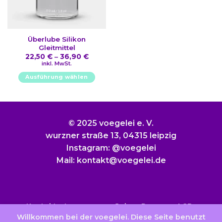
Produktseite
gewählt
werden
Überlube Silikon
Gleitmittel
22,50
€
–
36,90
€
inkl. MwSt.
Ausführung wählen
Dieses
Produkt
weist
mehrere
© 2025 voegelei e. V.
Varianten
wurzner straße 13, 04315 leipzig
auf.
Instagram: @voegelei
Die
Mail: kontakt@voegelei.de
Optionen
können
auf
der
Produktseite
Kontakt
Impressum
Jobs
Presse
AGB
gewählt
Willkommen bei der voegelei. Diese Seite benutzt
Datenschutzerklärung
Widerrufsbelehrung