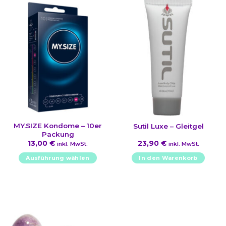
MY.SIZE Kondome – 10er
Sutil Luxe – Gleitgel
Packung
13,00
€
23,90
€
inkl. MwSt.
inkl. MwSt.
Ausführung wählen
In den Warenkorb
Dieses
Produkt
weist
mehrere
Varianten
auf.