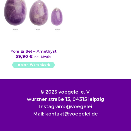
Die
Optionen
können
auf
der
Produktseite
gewählt
werden
Yoni Ei Set – Amethyst
59,90
€
inkl. MwSt.
In den Warenkorb
© 2025 voegelei e. V.
wurzner straße 13, 04315 leipzig
Instagram: @voegelei
Mail: kontakt@voegelei.de