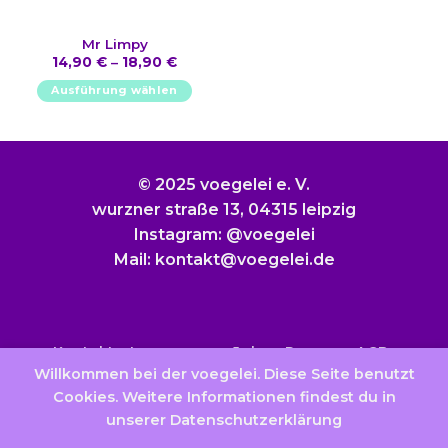
gewählt
werden
Mr Limpy
14,90
€
–
18,90
€
Ausführung wählen
Dieses
Produkt
weist
mehrere
© 2025 voegelei e. V.
Varianten
wurzner straße 13, 04315 leipzig
auf.
Instagram: @voegelei
Die
Mail: kontakt@voegelei.de
Optionen
können
auf
der
Produktseite
Kontakt
Impressum
Jobs
Presse
AGB
gewählt
Willkommen bei der voegelei. Diese Seite benutzt
Datenschutzerklärung
Widerrufsbelehrung
werden
Cookies. Weitere Informationen findest du in
unserer Datenschutzerklärung
Vertrag widerrufen