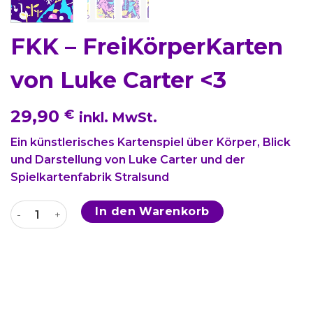
FKK – FreiKörperKarten
von Luke Carter <3
29,90
€
inkl. MwSt.
Ein künstlerisches Kartenspiel über Körper, Blick
und Darstellung von Luke Carter und der
Spielkartenfabrik Stralsund
FKK - FreiKörperKarten von Luke Carter Menge
In den Warenkorb