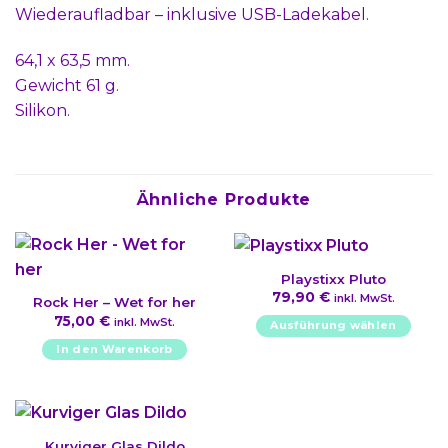
Wiederaufladbar – inklusive USB-Ladekabel.
64,1 x 63,5 mm.
Gewicht 61 g.
Silikon.
Ähnliche Produkte
Playstixx Pluto
79,90
€
inkl. MwSt.
Rock Her – Wet for her
75,00
€
inkl. MwSt.
Ausführung wählen
Dieses
In den Warenkorb
Produkt
weist
mehrere
Varianten
Kurviger Glas Dildo