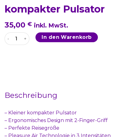
kompakter Pulsator
35,00
€
inkl. MwSt.
Kiss von ROMP - kleiner kompakter Pulsator Menge
In den Warenkorb
Beschreibung
– Kleiner kompakter Pulsator
– Ergonomisches Design mit 2-Finger-Griff
– Perfekte Reisegröße
– Pleasure Air Technologie in 3 Intensitäten