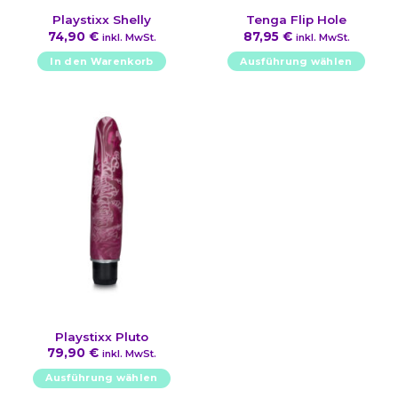
Playstixx Shelly
Tenga Flip Hole
74,90
€
87,95
€
inkl. MwSt.
inkl. MwSt.
In den Warenkorb
Ausführung wählen
Dieses
Produkt
weist
mehrere
Varianten
auf.
Die
Optionen
können
auf
der
Produktseite
gewählt
werden
Playstixx Pluto
79,90
€
inkl. MwSt.
Ausführung wählen
Dieses