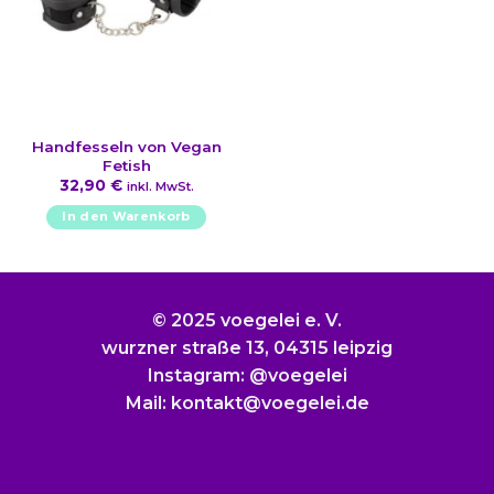
können
auf
der
Produktseite
gewählt
werden
Handfesseln von Vegan
Fetish
32,90
€
inkl. MwSt.
In den Warenkorb
© 2025 voegelei e. V.
wurzner straße 13, 04315 leipzig
Instagram: @voegelei
Mail: kontakt@voegelei.de