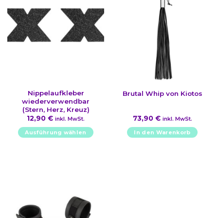
Nippelaufkleber
Brutal Whip von Kiotos
wiederverwendbar
(Stern, Herz, Kreuz)
12,90
€
73,90
€
inkl. MwSt.
inkl. MwSt.
Ausführung wählen
In den Warenkorb
Dieses
Produkt
weist
mehrere
Varianten
auf.
Die
Optionen