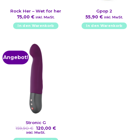
Rock Her – Wet for her
Gpop 2
75,00
€
55,90
€
inkl. MwSt.
inkl. MwSt.
In den Warenkorb
In den Warenkorb
Angebot!
Stronic G
Ursprünglicher
Aktueller
159,90
€
120,00
€
Preis
Preis
inkl. MwSt.
war:
ist: