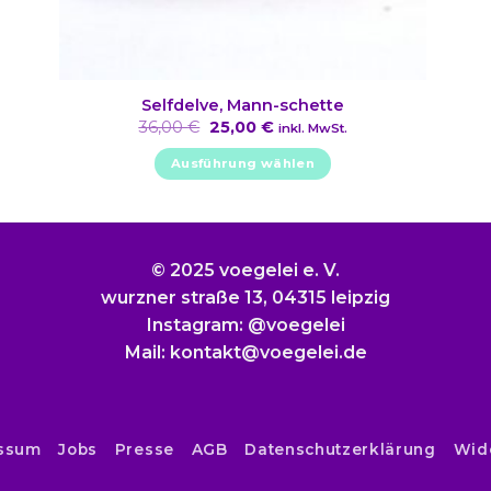
Selfdelve, Mann-schette
Ursprünglicher
Aktueller
36,00
€
25,00
€
inkl. MwSt.
Preis
Preis
war:
ist:
Ausführung wählen
36,00 €
25,00 €.
Dieses
Produkt
weist
mehrere
© 2025 voegelei e. V.
Varianten
wurzner straße 13, 04315 leipzig
auf.
Instagram: @voegelei
Die
Mail: kontakt@voegelei.de
Optionen
können
auf
der
ssum
Jobs
Presse
AGB
Datenschutzerklärung
Wid
Produktseite