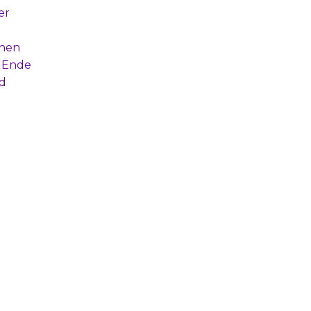
er
chen
e Ende
nd