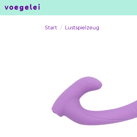
Skip
to
content
Start
/
Lustspielzeug