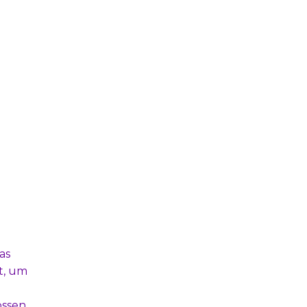
as
t, um
ossen