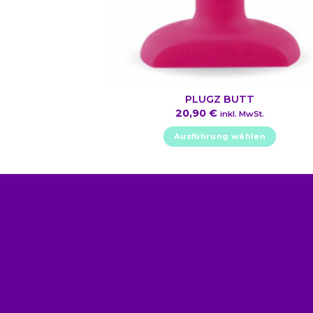
PLUGZ BUTT
20,90
€
inkl. MwSt.
Ausführung wählen
Dieses
Produkt
weist
mehrere
Varianten
auf.
Die
Optionen
können
auf