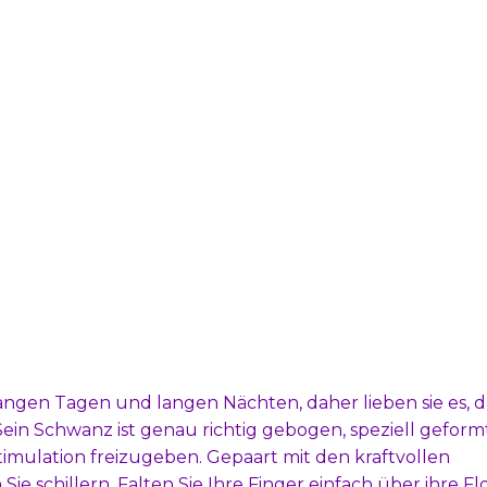
ngen Tagen und langen Nächten, daher lieben sie es, d
n Schwanz ist genau richtig gebogen, speziell geform
imulation freizugeben. Gepaart mit den kraftvollen
ie schillern. Falten Sie Ihre Finger einfach über ihre Fl