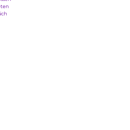
eten
ich