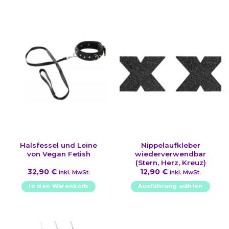
Halsfessel und Leine
Nippelaufkleber
von Vegan Fetish
wiederverwendbar
(Stern, Herz, Kreuz)
32,90
€
12,90
€
inkl. MwSt.
inkl. MwSt.
In den Warenkorb
Ausführung wählen
Dieses
Produkt
weist
mehrere