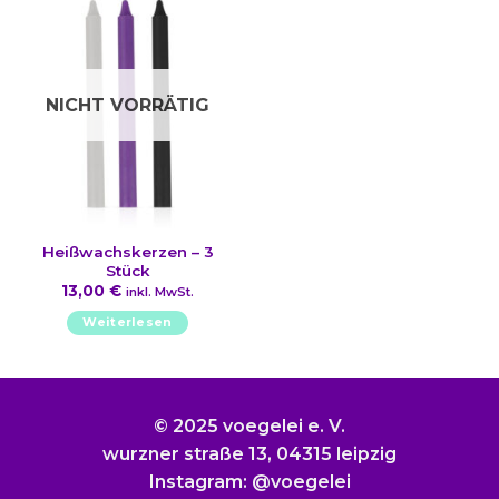
Varianten
auf.
Die
Optionen
NICHT VORRÄTIG
können
auf
der
Produktseite
gewählt
werden
Heißwachskerzen – 3
Stück
13,00
€
inkl. MwSt.
Weiterlesen
© 2025 voegelei e. V.
wurzner straße 13, 04315 leipzig
Instagram: @voegelei